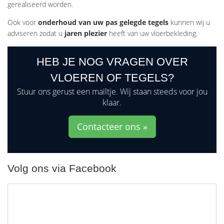
gerealiseerd worden.
Ook voor
onderhoud van uw pas gelegde tegels
kunnen wij u
adviseren zodat u
jaren plezier
heeft van uw vloerbekleding.
HEB JE NOG VRAGEN OVER
VLOEREN OF TEGELS?
Stuur ons gerust een mailtje. Wij staan steeds voor jou
klaar.
Contacteer ons »
Volg ons via Facebook